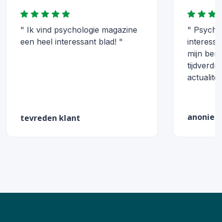
" Ik vind psychologie magazine
" Psycho
een heel interessant blad! "
interessa
mijn bero
tijdverdr
actualitei
anonie
tevreden klant