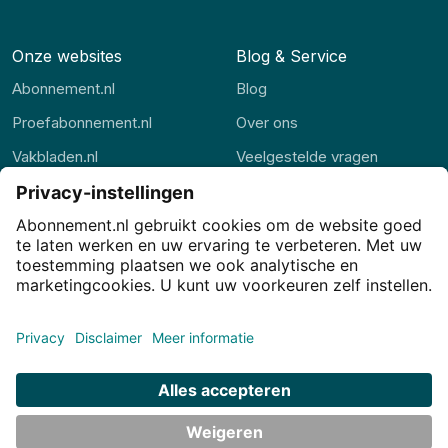
Onze websites
Blog & Service
Abonnement.nl
Blog
Proefabonnement.nl
Over ons
Vakbladen.nl
Veelgestelde vragen
Abonnement.be
Contact
Thuisstudie.nl
Privacy
Privacy-instellingen
Cookies
Voorwaarden
Disclaimer
© JJ Internet Projects BV. 2026