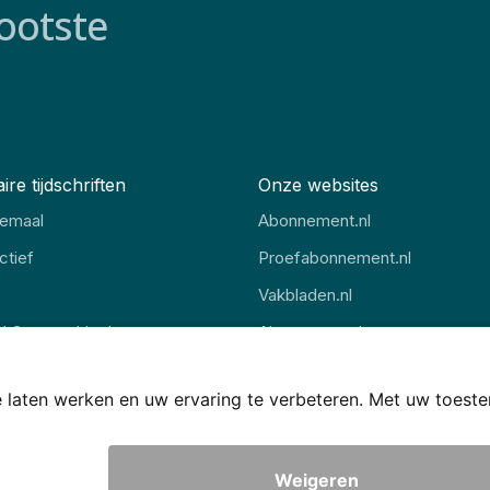
ootste
ire tijdschriften
Onze websites
lemaal
Abonnement.nl
ctief
Proefabonnement.nl
Vakbladen.nl
al Geographic Jr
Abonnement.be
 Revue
Thuisstudie.nl
Voorwaarden
Disclaimer