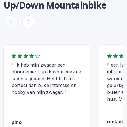
Up/Down Mountainbike
" Ik heb mijn zwager een
" een leu
abonnement up down magazine
informati
cadeau gedaan. Het blad sluit
worden e
perfect aan bij de interesse en
gelukkig 
hobby van mijn zwager. "
buitenlan
huis. Maar
melanie
pino