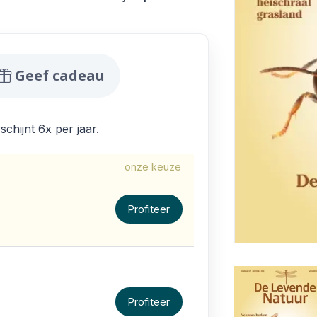
Natuur Aanbiedingen
Geef cadeau
hijnt 6x per jaar.
onze keuze
Profiteer
Profiteer