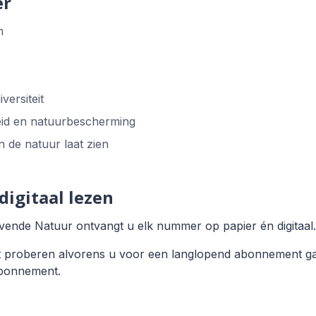
er
n
versiteit
id en natuurbescherming
n de natuur laat zien
igitaal lezen
nde Natuur ontvangt u elk nummer op papier én digitaal.
t proberen alvorens u voor een langlopend abonnement ga
fabonnement.