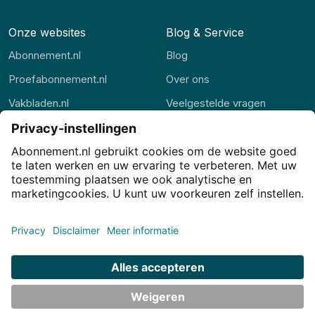
Onze websites
Blog & Service
Abonnement.nl
Blog
Proefabonnement.nl
Over ons
Vakbladen.nl
Veelgestelde vragen
Abonnement.be
Contact
Thuisstudie.nl
Privacy
Privacy-instellingen
Cookies
Voorwaarden
Disclaimer
© JJ Internet Projects BV. 2026