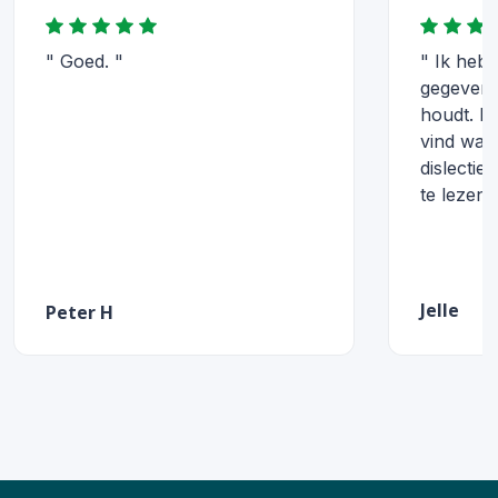
" Goed. "
" Ik heb
gegeven 
houdt. En
vind wat e
dislectie
te lezen 
Jelle
Peter H