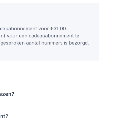
adeauabonnement voor €31,00.
(en) voor een cadeauabonnement te
 afgesproken aantal nummers is bezorgd,
lezen?
ent?