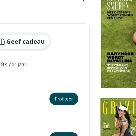
edingen
Geef cadeau
 8x per jaar.
Profiteer