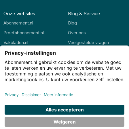
Onze websites
Blog & Service
Abonnement.nl
Blog
Proefabonnement.nl
Over ons
Vakbladen.nl
Veelgestelde vragen
Abonnement.be
Contact
Thuisstudie.nl
Privacy
Privacy-instellingen
Cookies
Voorwaarden
Disclaimer
© JJ Internet Projects BV. 2026