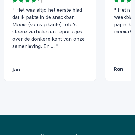
" Het was altijd het eerste blad
" Het is 
dat ik pakte in de snackbar.
weekblad
Mooie (soms pikante) foto's,
papierkwa
stoere verhalen en reportages
mooier/b
over de donkere kant van onze
samenleving. En ... "
Ron
Jan