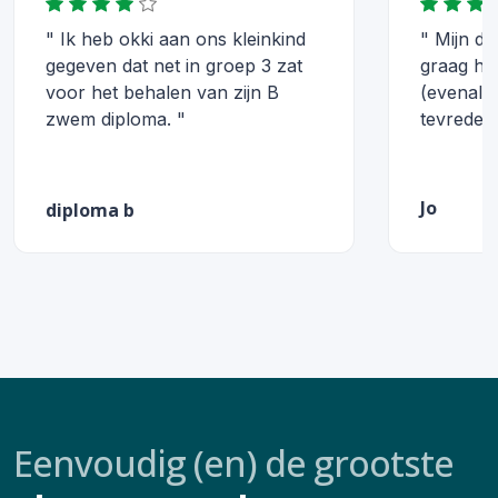
" Ik heb okki aan ons kleinkind
" Mijn do
gegeven dat net in groep 3 zat
graag he
voor het behalen van zijn B
(evenals 
zwem diploma. "
tevreden.
Jo
diploma b
Eenvoudig (en) de grootste