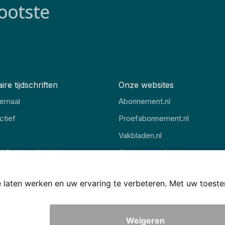
ootste
ire tijdschriften
Onze websites
lemaal
Abonnement.nl
ctief
Proefabonnement.nl
Vakbladen.nl
al Geographic Jr
Abonnement.be
 Revue
Thuisstudie.nl
Voorwaarden
Disclaimer