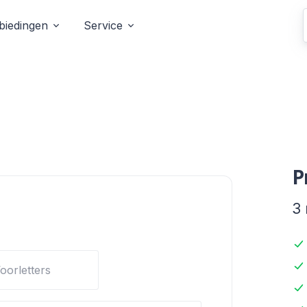
biedingen
Service
P
3
oorletters