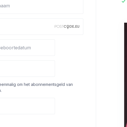
naam
eboortedatum
 eenmalig om het abonnementsgeld van
.