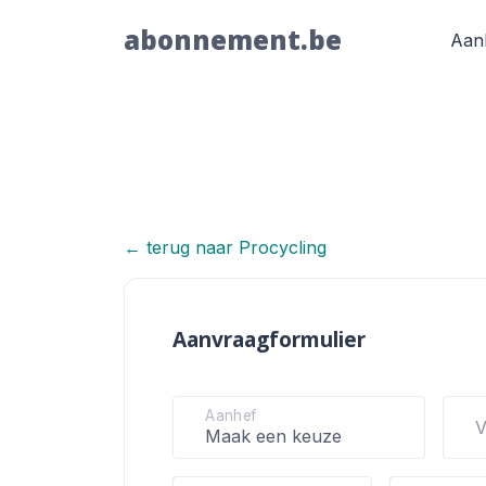
abonnement.be
Aan
← terug naar Procycling
Procycling
Aanvraagformulier
Aanhef
V